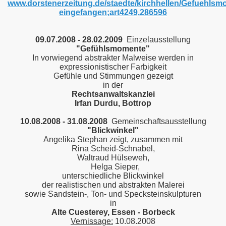
www.dorstenerzeitung.de/staedte/kirchhellen/Gefuehlsm
eingefangen;art4249,286596
09.07.2008 - 28.02.2009
Einzelausstellung
"Gefühlsmomente"
In vorwiegend abstrakter Malweise werden in
expressionistischer Farbigkeit
Gefühle und Stimmungen gezeigt
in der
Rechtsanwaltskanzlei
Irfan Durdu, Bottrop
10.08.2008 - 31.08.2008
Gemeinschaftsausstellung
"Blickwinkel"
Angelika Stephan zeigt, zusammen mit
Rina Scheid-Schnabel,
Waltraud Hülseweh,
Helga Sieper,
unterschiedliche Blickwinkel
der realistischen und abstrakten Malerei
sowie Sandstein-, Ton- und Specksteinskulpturen
in
Alte Cuesterey
, Essen - Borbeck
Vernissage:
10.08.2008