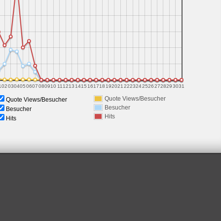
1
02
03
04
05
06
07
08
09
10
11
12
13
14
15
16
17
18
19
20
21
22
23
24
25
26
27
28
29
30
31
Quote Views/Besucher
Quote Views/Besucher
Besucher
Besucher
Hits
Hits