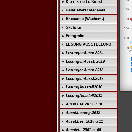
K o n k r e t e Kunst
400
GalerieVerschiedenes
Encaustic (Wachsm.)
300
Skulptur
200
Fotografie
100
LESUNG AUSSTELLUNG
0
0
LesungenAusst.2024
LesungenAusst. 2019
LesungenAusst.2018
LesungenAusst.2017
LesungAusstell2016
LesungAusstell2015
Ausst.Les.2013 u.14
Ausst.Lesung.2012
Ausst.Les. 2010 u.11
Ausstell. 2007 b. 09