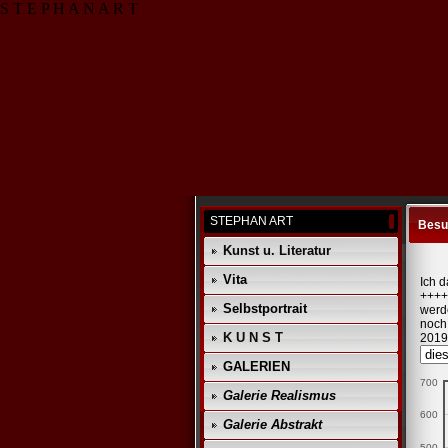
S T E P H A N A R T
STEPHAN ART
Besu
Kunst u. Literatur
Vita
Ich d
++++
Selbstportrait
werd
noch z
K U N S T
2019
GALERIEN
700
Galerie Realismus
600
Galerie Abstrakt
500