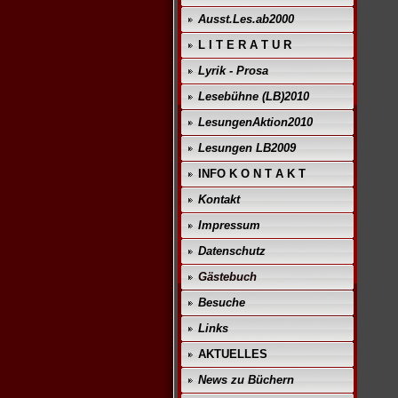
Ausst.Les.ab2000
L I T E R A T U R
Lyrik - Prosa
Lesebühne (LB)2010
LesungenAktion2010
Lesungen LB2009
INFO K O N T A K T
Kontakt
Impressum
Datenschutz
Gästebuch
Besuche
Links
AKTUELLES
News zu Büchern