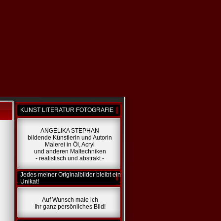
KUNST LITERATUR FOTOGRAFIE
ANGELIKA STEPHAN
bildende Künstlerin und Autorin
Malerei in Öl, Acryl
und anderen Maltechniken
- realistisch und abstrakt -
Jedes meiner Originalbilder bleibt ein
Unikat!
Auf Wunsch male ich
Ihr ganz persönliches Bild!