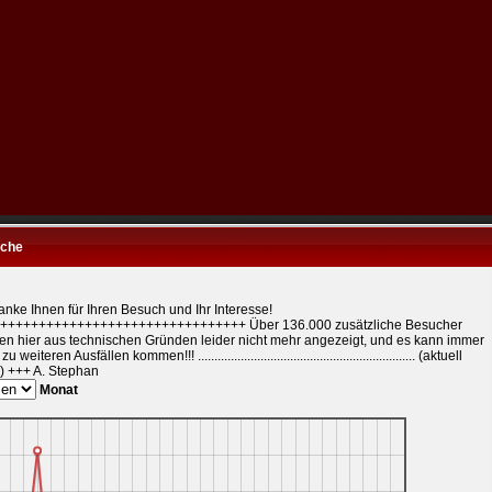
che
anke Ihnen für Ihren Besuch und Ihr Interesse!
++++++++++++++++++++++++++++++++ Über 136.000 zusätzliche Besucher
en hier aus technischen Gründen leider nicht mehr angezeigt, und es kann immer
u weiteren Ausfällen kommen!!! .................................................................. (aktuell
) +++ A. Stephan
Monat