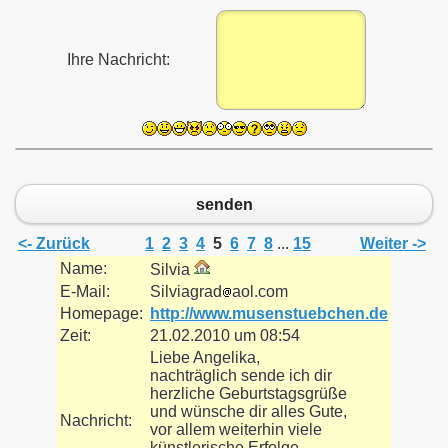
Ihre Nachricht:
senden
<- Zurück
1
2
3
4
5
6
7
8
...
15
Weiter ->
Name:
Silvia
E-Mail:
Silviagrad
aol.com
Homepage:
http://www.musenstuebchen.de
Zeit:
21.02.2010 um 08:54
Liebe Angelika,
nachträglich sende ich dir
herzliche Geburtstagsgrüße
und wünsche dir alles Gute,
Nachricht:
vor allem weiterhin viele
künstlerische Erfolge.