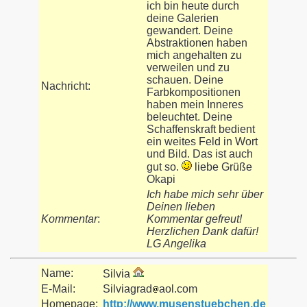
ich bin heute durch
deine Galerien
gewandert. Deine
Abstraktionen haben
mich angehalten zu
verweilen und zu
schauen. Deine
Nachricht:
Farbkompositionen
haben mein Inneres
beleuchtet. Deine
Schaffenskraft bedient
ein weites Feld in Wort
und Bild. Das ist auch
gut so.
liebe Grüße
Okapi
Ich habe mich sehr über
Deinen lieben
Kommentar
:
Kommentar gefreut!
Herzlichen Dank dafür!
LG Angelika
Name:
Silvia
E-Mail:
Silviagrad
aol.com
Homepage:
http://www.musenstuebchen.de