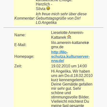
Herzlich -
Silvia
Ich freue mich sehr über diese
Kommentar
:
Geburtstagsgrüße von Dir!
LG Angelika
Lieselotte Amerein-
Name:
Kattanek
lilo.amerein-kattanek
E-Mail:
gmx.de
http://lilo-
Homepage:
schutza.kulturserver-
nrw.de/
Zeit:
19.02.2010 um 14:00
Hi Angelika. Wir haben
uns am Do.d.18.02.2010
kurz kennengelernt.
Deine Gemälde gefallen
mir sehr gut. Sehr
schöne und
stimmungsvolle Bilder.
Vielleicht möchtest Du
meine fast gesamte