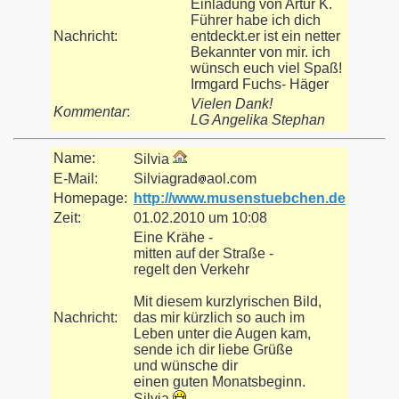
Einladung von Artur K.
Führer habe ich dich
Nachricht:
entdeckt.er ist ein netter
Bekannter von mir. ich
wünsch euch viel Spaß!
Irmgard Fuchs- Häger
Vielen Dank!
Kommentar
:
LG Angelika Stephan
Name:
Silvia
E-Mail:
Silviagrad
aol.com
Homepage:
http://www.musenstuebchen.de
Zeit:
01.02.2010 um 10:08
Eine Krähe -
mitten auf der Straße -
regelt den Verkehr
Mit diesem kurzlyrischen Bild,
Nachricht:
das mir kürzlich so auch im
Leben unter die Augen kam,
sende ich dir liebe Grüße
und wünsche dir
einen guten Monatsbeginn.
Silvia