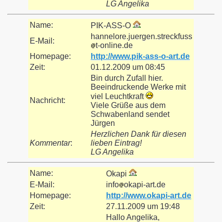
LG Angelika
Name:
PIK-ASS-O
hannelore.juergen.streckfuss
E-Mail:
t-online.de
Homepage:
http://www.pik-ass-o-art.de
Zeit:
01.12.2009 um 08:45
Bin durch Zufall hier.
Beeindruckende Werke mit
viel Leuchtkraft
Nachricht:
Viele Grüße aus dem
Schwabenland sendet
Jürgen
Herzlichen Dank für diesen
Kommentar
:
lieben Eintrag!
LG Angelika
Name:
Okapi
E-Mail:
info
okapi-art.de
Homepage:
http://www.okapi-art.de
Zeit:
27.11.2009 um 19:48
Hallo Angelika,